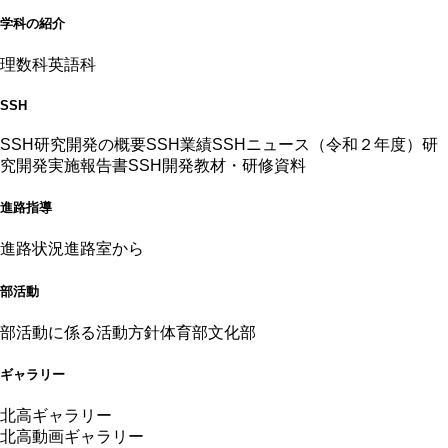
学科の紹介
理数科
英語科
SSH
SSH研究開発の概要
SSH業績
SSHニュース（令和２年度）
研
究開発実施報告書
SSH開発教材・研修資料
進路指導
進路状況
進路室から
部活動
部活動に係る活動方針
体育部
文化部
ギャラリー
北高ギャラリー
北高動画ギャラリー