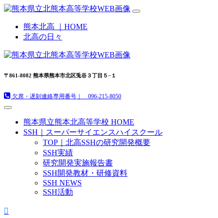
熊本北高 ｜HOME
北高の日々
〒861-8082 熊本県熊本市北区兎谷３丁目５−１
欠席・遅刻連絡専用番号｜ 096-215-8050
熊本県立熊本北高等学校 HOME
SSH｜スーパーサイエンスハイスクール
TOP｜北高SSHの研究開発概要
SSH実績
研究開発実施報告書
SSH開発教材・研修資料
SSH NEWS
SSH活動