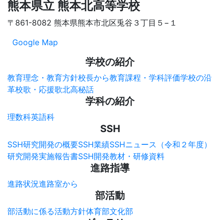
熊本県立 熊本北高等学校
〒861-8082 熊本県熊本市北区兎谷３丁目５−１
Google Map
学校の紹介
教育理念・教育方針
校長から
教育課程・学科評価
学校の沿
革
校歌・応援歌
北高秘話
学科の紹介
理数科
英語科
SSH
SSH研究開発の概要
SSH業績
SSHニュース（令和２年度）
研究開発実施報告書
SSH開発教材・研修資料
進路指導
進路状況
進路室から
部活動
部活動に係る活動方針
体育部
文化部