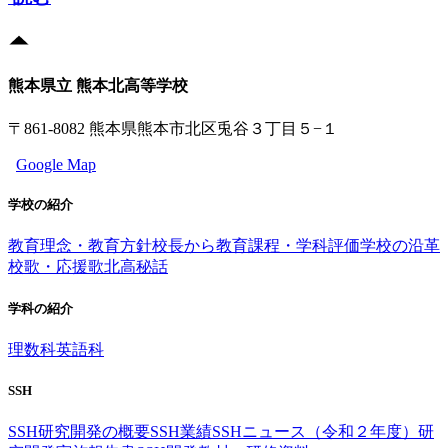
熊本県立 熊本北高等学校
〒861-8082 熊本県熊本市北区兎谷３丁目５−１
Google Map
学校の紹介
教育理念・教育方針
校長から
教育課程・学科評価
学校の沿革
校歌・応援歌
北高秘話
学科の紹介
理数科
英語科
SSH
SSH研究開発の概要
SSH業績
SSHニュース（令和２年度）
研