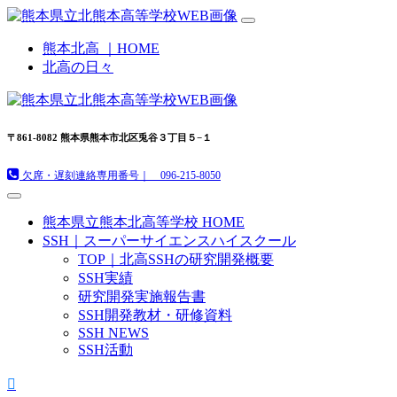
熊本北高 ｜HOME
北高の日々
〒861-8082 熊本県熊本市北区兎谷３丁目５−１
欠席・遅刻連絡専用番号｜ 096-215-8050
熊本県立熊本北高等学校 HOME
SSH｜スーパーサイエンスハイスクール
TOP｜北高SSHの研究開発概要
SSH実績
研究開発実施報告書
SSH開発教材・研修資料
SSH NEWS
SSH活動