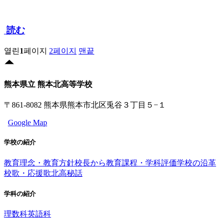
読む
열린
1
페이지
2
페이지
맨끝
熊本県立 熊本北高等学校
〒861-8082 熊本県熊本市北区兎谷３丁目５−１
Google Map
学校の紹介
教育理念・教育方針
校長から
教育課程・学科評価
学校の沿革
校歌・応援歌
北高秘話
学科の紹介
理数科
英語科