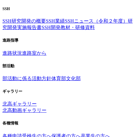
SSH
SSH研究開発の概要
SSH業績
SSHニュース（令和２年度）
研
究開発実施報告書
SSH開発教材・研修資料
進路指導
進路状況
進路室から
部活動
部活動に係る活動方針
体育部
文化部
ギャラリー
北高ギャラリー
北高動画ギャラリー
各種情報
各種申請
受検生の方へ
保護者の方へ
卒業生の方へ