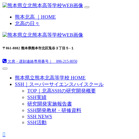
熊本北高 ｜HOME
北高の日々
〒861-8082 熊本県熊本市北区兎谷３丁目５−１
欠席・遅刻連絡専用番号｜ 096-215-8050
熊本県立熊本北高等学校 HOME
SSH｜スーパーサイエンスハイスクール
TOP｜北高SSHの研究開発概要
SSH実績
研究開発実施報告書
SSH開発教材・研修資料
SSH NEWS
SSH活動