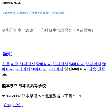
2019年07月25日
令和元年度（2019年）心肺蘇生法講習会（生徒対象）
令和元年度（2019年）心肺蘇生法講習会（生徒対象）
読む
처음
이전
51
페이지
52
페이지
53
페이지
54
페이지
55
페이지
56
페이지
57
페이지
58
페이지
59
페이지
열린
60
페이지
다음
맨끝
熊本県立 熊本北高等学校
〒861-8082 熊本県熊本市北区兎谷３丁目５−１
Google Map