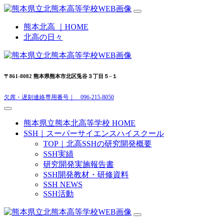
熊本北高 ｜HOME
北高の日々
〒861-8082 熊本県熊本市北区兎谷３丁目５−１
欠席・遅刻連絡専用番号｜ 096-215-8050
熊本県立熊本北高等学校 HOME
SSH｜スーパーサイエンスハイスクール
TOP｜北高SSHの研究開発概要
SSH実績
研究開発実施報告書
SSH開発教材・研修資料
SSH NEWS
SSH活動