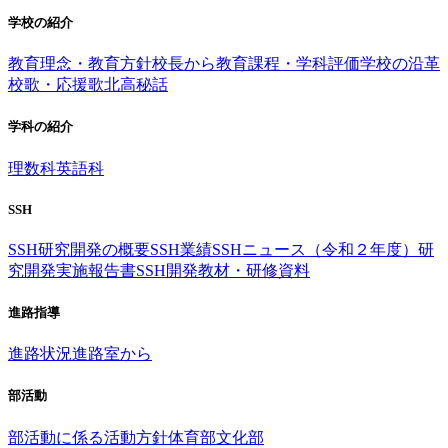
学校の紹介
教育理念・教育方針
校長から
教育課程・学科評価
学校の沿革
校歌・応援歌
北高秘話
学科の紹介
理数科
英語科
SSH
SSH研究開発の概要
SSH業績
SSHニュース（令和２年度）
研
究開発実施報告書
SSH開発教材・研修資料
進路指導
進路状況
進路室から
部活動
部活動に係る活動方針
体育部
文化部