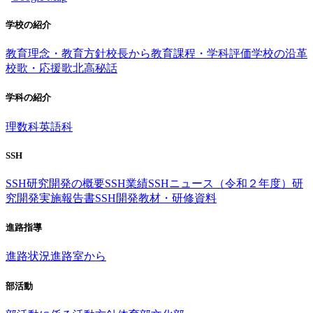
学校の紹介
教育理念・教育方針
校長から
教育課程・学科評価
学校の沿革
校歌・応援歌
北高秘話
学科の紹介
理数科
英語科
SSH
SSH研究開発の概要
SSH業績
SSHニュース（令和２年度）
研
究開発実施報告書
SSH開発教材・研修資料
進路指導
進路状況
進路室から
部活動