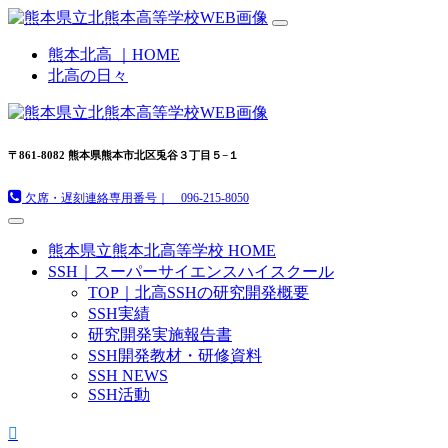
熊本北高 ｜HOME
北高の日々
〒861-8082 熊本県熊本市北区兎谷３丁目５−１
欠席・遅刻連絡専用番号｜ 096-215-8050
熊本県立熊本北高等学校 HOME
SSH｜スーパーサイエンスハイスクール
TOP｜北高SSHの研究開発概要
SSH実績
研究開発実施報告書
SSH開発教材・研修資料
SSH NEWS
SSH活動