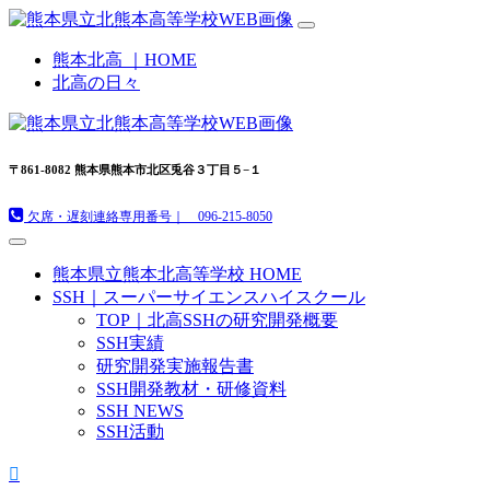
熊本北高 ｜HOME
北高の日々
〒861-8082 熊本県熊本市北区兎谷３丁目５−１
欠席・遅刻連絡専用番号｜ 096-215-8050
熊本県立熊本北高等学校 HOME
SSH｜スーパーサイエンスハイスクール
TOP｜北高SSHの研究開発概要
SSH実績
研究開発実施報告書
SSH開発教材・研修資料
SSH NEWS
SSH活動