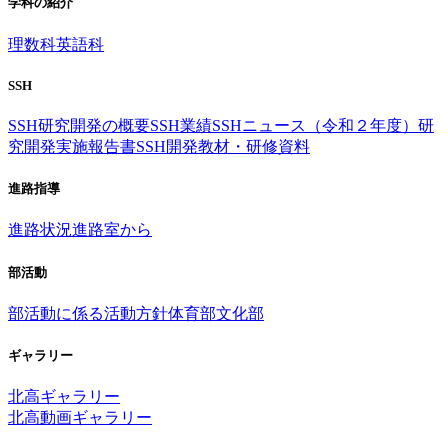
学科の紹介
理数科
英語科
SSH
SSH研究開発の概要
SSH業績
SSHニュース（令和２年度）
研
究開発実施報告書
SSH開発教材・研修資料
進路指導
進路状況
進路室から
部活動
部活動に係る活動方針
体育部
文化部
ギャラリー
北高ギャラリー
北高動画ギャラリー