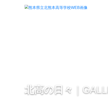
北高の日々
｜GALL