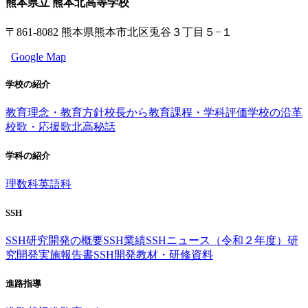
熊本県立 熊本北高等学校
〒861-8082 熊本県熊本市北区兎谷３丁目５−１
Google Map
学校の紹介
教育理念・教育方針
校長から
教育課程・学科評価
学校の沿革
校歌・応援歌
北高秘話
学科の紹介
理数科
英語科
SSH
SSH研究開発の概要
SSH業績
SSHニュース（令和２年度）
研
究開発実施報告書
SSH開発教材・研修資料
進路指導