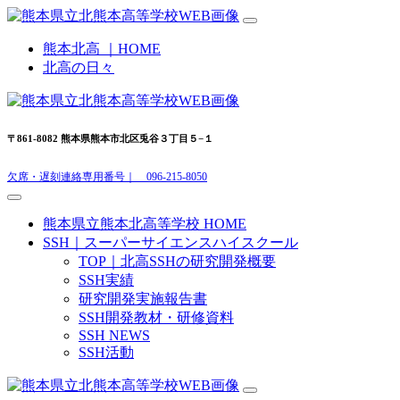
熊本北高 ｜HOME
北高の日々
〒861-8082 熊本県熊本市北区兎谷３丁目５−１
欠席・遅刻連絡専用番号｜ 096-215-8050
熊本県立熊本北高等学校 HOME
SSH｜スーパーサイエンスハイスクール
TOP｜北高SSHの研究開発概要
SSH実績
研究開発実施報告書
SSH開発教材・研修資料
SSH NEWS
SSH活動