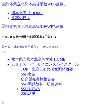
熊本北高 ｜HOME
北高の日々
〒861-8082 熊本県熊本市北区兎谷３丁目５−１
欠席・遅刻連絡専用番号｜ 096-215-8050
熊本県立熊本北高等学校 HOME
SSH｜スーパーサイエンスハイスクール
TOP｜北高SSHの研究開発概要
SSH実績
研究開発実施報告書
SSH開発教材・研修資料
SSH NEWS
SSH活動