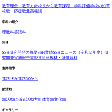
教育理念・教育方針
校長から
教育課程・学科評価
学校の沿革
校歌・応援歌
北高秘話
学科の紹介
理数科
英語科
SSH
SSH研究開発の概要
SSH業績
SSHニュース（令和２年度）
研
究開発実施報告書
SSH開発教材・研修資料
進路指導
進路状況
進路室から
部活動
部活動に係る活動方針
体育部
文化部
ギャラリー