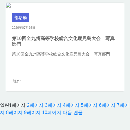
部活動
2026年07月16日
第10回全九州高等学校総合文化鹿児島大会 写真
部門
第10回全九州高等学校総合文化鹿児島大会 写真部門
読む
열린
1
페이지
2
페이지
3
페이지
4
페이지
5
페이지
6
페이지
7
페이
지
8
페이지
9
페이지
10
페이지
다음
맨끝