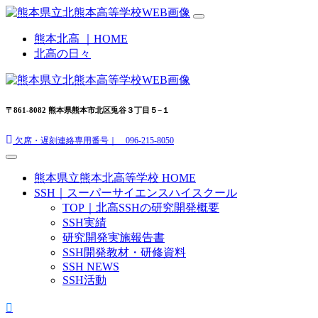
熊本北高 ｜HOME
北高の日々
〒861-8082 熊本県熊本市北区兎谷３丁目５−１
欠席・遅刻連絡専用番号｜ 096-215-8050
熊本県立熊本北高等学校 HOME
SSH｜スーパーサイエンスハイスクール
TOP｜北高SSHの研究開発概要
SSH実績
研究開発実施報告書
SSH開発教材・研修資料
SSH NEWS
SSH活動