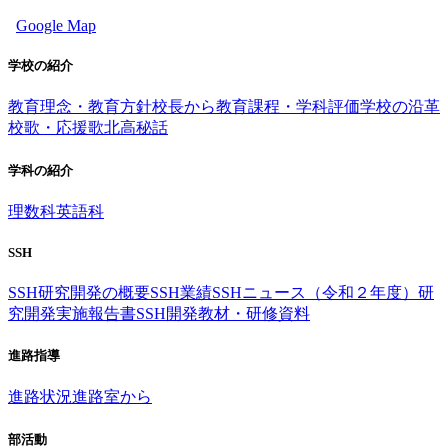
Google Map
学校の紹介
教育理念・教育方針
校長から
教育課程・学科評価
学校の沿革
校歌・応援歌
北高秘話
学科の紹介
理数科
英語科
SSH
SSH研究開発の概要
SSH業績
SSHニュース（令和２年度）
研
究開発実施報告書
SSH開発教材・研修資料
進路指導
進路状況
進路室から
部活動