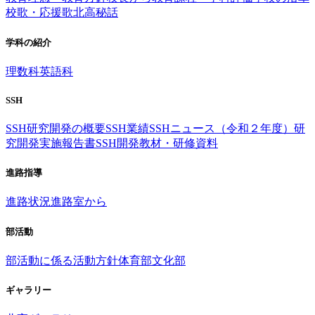
校歌・応援歌
北高秘話
学科の紹介
理数科
英語科
SSH
SSH研究開発の概要
SSH業績
SSHニュース（令和２年度）
研
究開発実施報告書
SSH開発教材・研修資料
進路指導
進路状況
進路室から
部活動
部活動に係る活動方針
体育部
文化部
ギャラリー