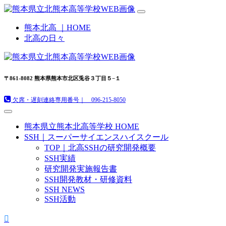
熊本北高 ｜HOME
北高の日々
〒861-8082 熊本県熊本市北区兎谷３丁目５−１
欠席・遅刻連絡専用番号｜ 096-215-8050
熊本県立熊本北高等学校 HOME
SSH｜スーパーサイエンスハイスクール
TOP｜北高SSHの研究開発概要
SSH実績
研究開発実施報告書
SSH開発教材・研修資料
SSH NEWS
SSH活動