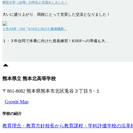
靜宜大学（台湾）の学生と交流をしました！
大いに盛り上がり、両校にとって充実した交流となりました！
１年ARⅢ・ARⅠ「KSISFに向けた動画撮影」
１・３年合同で本番に向けた発表練習！KSISFへの準備も大…
熊本県立 熊本北高等学校
〒861-8082 熊本県熊本市北区兎谷３丁目５−１
Google Map
学校の紹介
教育理念・教育方針
校長から
教育課程・学科評価
学校の沿革