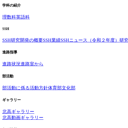
学科の紹介
理数科
英語科
SSH
SSH研究開発の概要
SSH業績
SSHニュース（令和２年度）
研
進路指導
進路状況
進路室から
部活動
部活動に係る活動方針
体育部
文化部
ギャラリー
北高ギャラリー
北高動画ギャラリー