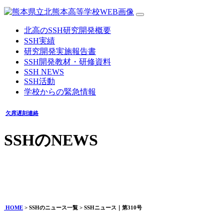
北高のSSH研究開発概要
SSH実績
研究開発実施報告書
SSH開発教材・研修資料
SSH NEWS
SSH活動
学校からの緊急情報
欠席遅刻連絡
SSHのNEWS
SSHニュース｜第310号
2020年04月28日
HOME
> SSHのニュース一覧 > SSHニュース｜第310号