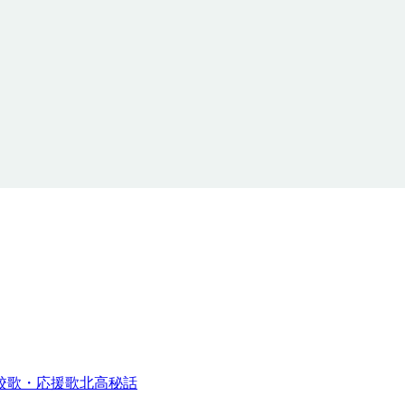
校歌・応援歌
北高秘話