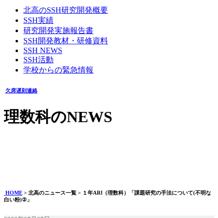
北高のSSH研究開発概要
SSH実績
研究開発実施報告書
SSH開発教材・研修資料
SSH NEWS
SSH活動
学校からの緊急情報
欠席遅刻連絡
理数科のNEWS
１年ARⅠ（理数科）「課題研究の手法について(不明な白い
粉)②」
2026年07月07日
HOME
> 北高のニュース一覧 > １年ARⅠ（理数科）「課題研究の手法について(不明な
白い粉)②」