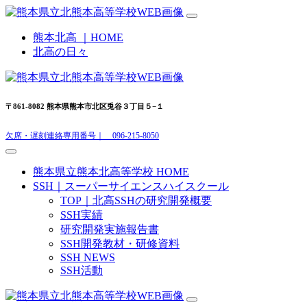
熊本北高 ｜HOME
北高の日々
〒861-8082 熊本県熊本市北区兎谷３丁目５−１
欠席・遅刻連絡専用番号｜ 096-215-8050
熊本県立熊本北高等学校 HOME
SSH｜スーパーサイエンスハイスクール
TOP｜北高SSHの研究開発概要
SSH実績
研究開発実施報告書
SSH開発教材・研修資料
SSH NEWS
SSH活動