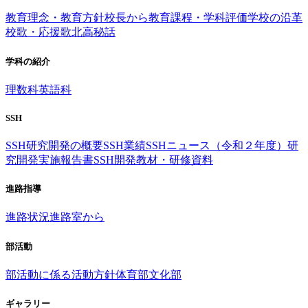
教育理念・教育方針
校長から
教育課程・学科評価
学校の沿革
校歌・応援歌
北高秘話
学科の紹介
理数科
英語科
SSH
SSH研究開発の概要
SSH業績
SSHニュース（令和２年度）
研
究開発実施報告書
SSH開発教材・研修資料
進路指導
進路状況
進路室から
部活動
部活動に係る活動方針
体育部
文化部
ギャラリー