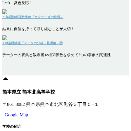
Let’s 炎色反応！
１年理数科理数生物「カタラーゼの性質」
結果に自信を持って取り組むことが大切！
ARⅠ基礎講座「データの分析－基礎編－②
データーの収集と散布図や相関係数を求めて2つの事象の関連性…
熊本県立 熊本北高等学校
〒861-8082 熊本県熊本市北区兎谷３丁目５−１
Google Map
学校の紹介