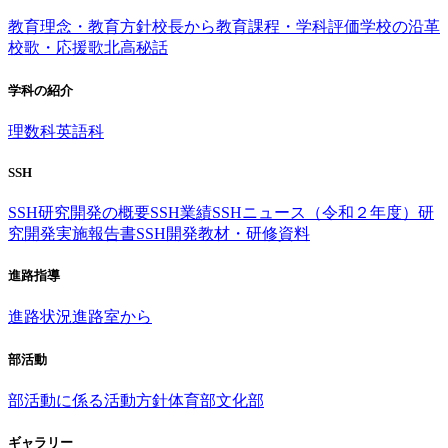
教育理念・教育方針
校長から
教育課程・学科評価
学校の沿革
校歌・応援歌
北高秘話
学科の紹介
理数科
英語科
SSH
SSH研究開発の概要
SSH業績
SSHニュース（令和２年度）
研
究開発実施報告書
SSH開発教材・研修資料
進路指導
進路状況
進路室から
部活動
部活動に係る活動方針
体育部
文化部
ギャラリー