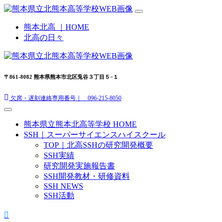
熊本北高 ｜HOME
北高の日々
〒861-8082 熊本県熊本市北区兎谷３丁目５−１
欠席・遅刻連絡専用番号｜ 096-215-8050
熊本県立熊本北高等学校 HOME
SSH｜スーパーサイエンスハイスクール
TOP｜北高SSHの研究開発概要
SSH実績
研究開発実施報告書
SSH開発教材・研修資料
SSH NEWS
SSH活動