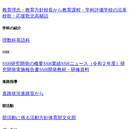
教育理念・教育方針
校長から
教育課程・学科評価
学校の沿革
校歌・応援歌
北高秘話
学科の紹介
理数科
英語科
SSH
SSH研究開発の概要
SSH業績
SSHニュース（令和２年度）
研
究開発実施報告書
SSH開発教材・研修資料
進路指導
進路状況
進路室から
部活動
部活動に係る活動方針
体育部
文化部