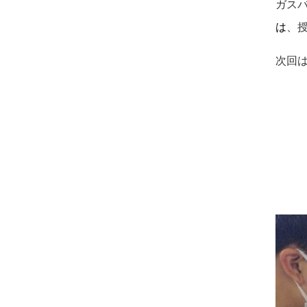
ガス
は
、
次回