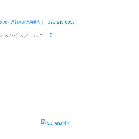
熊本北高 ｜HOME
北高の日々
欠席・遅刻連絡専用番号｜ 096-215-8050
エンスハイスクール