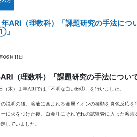
年ARⅠ（理数科）「課題研究の手法につ
①」
年06月11日
ARⅠ（理数科）「課題研究の手法につい
1日（木）１年ARⅠでは「不明な白い粉①」を行いました。
者の説明の後、溶液に含まれる金属イオンの種類を炎色反応を
ナーに火をつけた後、白金耳にそれぞれの試験管に入った溶液
特定していました。