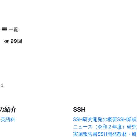
一覧
99回
−１
の紹介
SSH
科
英語科
SSH研究開発の概要
SSH業績
ニュース（令和２年度）
研究
実施報告書
SSH開発教材・