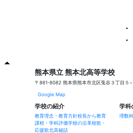
熊本県立 熊本北高等学校
〒861-8082 熊本県熊本市北区兎谷３丁目５
Google Map
学校の紹介
学科
教育理念・教育方針
校長から
教育
理数
課程・学科評価
学校の沿革
校歌・
応援歌
北高秘話