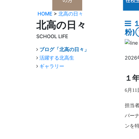
HOME
>
北高の日々
北高の日々
１
粉)
SCHOOL LIFE
ブログ「北高の日々」
活躍する北高生
2026
ギャラリー
１年
6
月1
担当
バー
ンを