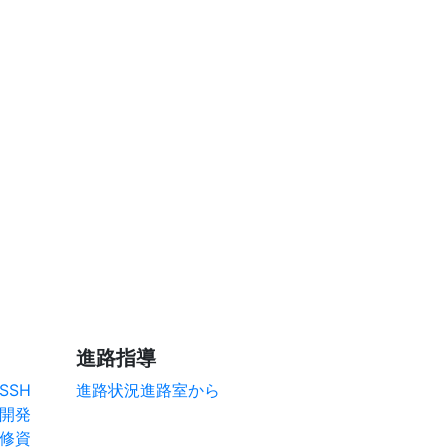
進路指導
SSH
進路状況
進路室から
開発
研修資