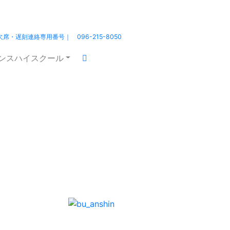
熊本北高 ｜HOME
北高の日々
欠席・遅刻連絡専用番号｜ 096-215-8050
エンスハイスクール