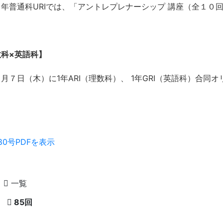
年普通科URⅠでは、「アントレプレナーシップ 講座（全１０
数科×英語科】
月７日（木）に1年ARⅠ（理数科）、 1年GRⅠ（英語科）合同
80号PDFを表示
一覧
85回