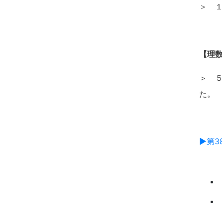
＞ １
【理
＞ ５
た。
▶第3