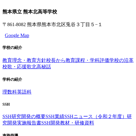
熊本県立 熊本北高等学校
〒861-8082 熊本県熊本市北区兎谷３丁目５−１
Google Map
学校の紹介
教育理念・教育方針
校長から
教育課程・学科評価
学校の沿革
校歌・応援歌
北高秘話
学科の紹介
理数科
英語科
SSH
SSH研究開発の概要
SSH業績
SSHニュース（令和２年度）
研
究開発実施報告書
SSH開発教材・研修資料
進路指導