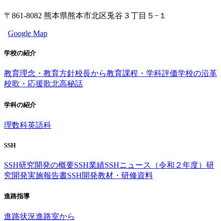
〒861-8082 熊本県熊本市北区兎谷３丁目５−１
Google Map
学校の紹介
教育理念・教育方針
校長から
教育課程・学科評価
学校の沿革
校歌・応援歌
北高秘話
学科の紹介
理数科
英語科
SSH
SSH研究開発の概要
SSH業績
SSHニュース（令和２年度）
研
究開発実施報告書
SSH開発教材・研修資料
進路指導
進路状況
進路室から