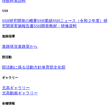
理数科
英語科
SSH
SSH研究開発の概要
SSH業績
SSHニュース（令和２年度）
研
究開発実施報告書
SSH開発教材・研修資料
進路指導
進路状況
進路室から
部活動
部活動に係る活動方針
体育部
文化部
ギャラリー
北高ギャラリー
北高動画ギャラリー
各種情報