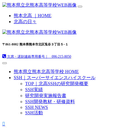
熊本北高 ｜HOME
北高の日々
〒861-8082 熊本県熊本市北区兎谷３丁目５−１
欠席・遅刻連絡専用番号｜ 096-215-8050
熊本県立熊本北高等学校 HOME
SSH｜スーパーサイエンスハイスクール
TOP｜北高SSHの研究開発概要
SSH実績
研究開発実施報告書
SSH開発教材・研修資料
SSH NEWS
SSH活動