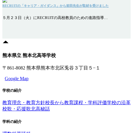
RECRUITの「キャリア・ガイダンス」から前田先生が取材を受けました
５月２３日（火）にRECRUITの高校教員のための進路指導…
熊本県立 熊本北高等学校
〒861-8082 熊本県熊本市北区兎谷３丁目５−１
Google Map
学校の紹介
教育理念・教育方針
校長から
教育課程・学科評価
学校の沿革
校歌・応援歌
北高秘話
学科の紹介