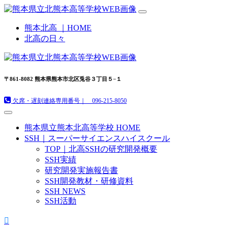
熊本北高 ｜HOME
北高の日々
〒861-8082 熊本県熊本市北区兎谷３丁目５−１
欠席・遅刻連絡専用番号｜ 096-215-8050
熊本県立熊本北高等学校 HOME
SSH｜スーパーサイエンスハイスクール
TOP｜北高SSHの研究開発概要
SSH実績
研究開発実施報告書
SSH開発教材・研修資料
SSH NEWS
SSH活動