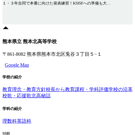
１・３年合同で本番に向けた発表練習！KSISFへの準備も大…
熊本県立 熊本北高等学校
〒861-8082 熊本県熊本市北区兎谷３丁目５−１
Google Map
学校の紹介
教育理念・教育方針
校長から
教育課程・学科評価
学校の沿革
校歌・応援歌
北高秘話
学科の紹介
理数科
英語科
SSH