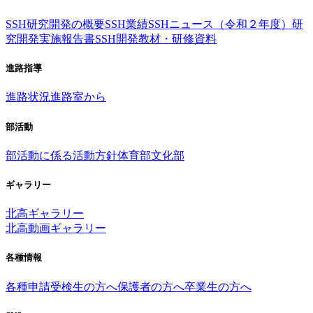
SSH研究開発の概要
SSH業績
SSHニュース（令和２年度）
研
究開発実施報告書
SSH開発教材・研修資料
進路指導
進路状況
進路室から
部活動
部活動に係る活動方針
体育部
文化部
ギャラリー
北高ギャラリー
北高動画ギャラリー
各種情報
各種申請
受検生の方へ
保護者の方へ
卒業生の方へ