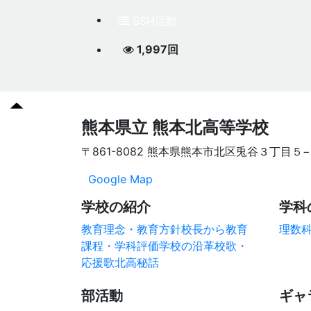
SSH活動
1,997回
熊本県立 熊本北高等学校
〒861-8082 熊本県熊本市北区兎谷３丁目５
Google Map
学校の紹介
学科
教育理念・教育方針
校長から
教育
理数
課程・学科評価
学校の沿革
校歌・
応援歌
北高秘話
部活動
ギャ