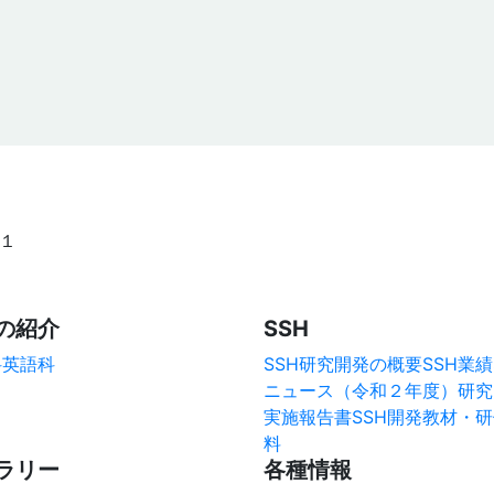
−１
の紹介
SSH
科
英語科
SSH研究開発の概要
SSH業績
ニュース（令和２年度）
研究
実施報告書
SSH開発教材・
料
ラリー
各種情報