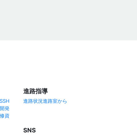
進路指導
SSH
進路状況
進路室から
開発
研修資
SNS