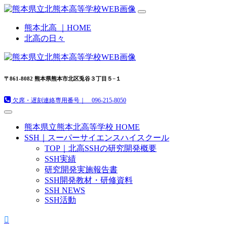
熊本北高 ｜HOME
北高の日々
〒861-8082 熊本県熊本市北区兎谷３丁目５−１
欠席・遅刻連絡専用番号｜ 096-215-8050
熊本県立熊本北高等学校 HOME
SSH｜スーパーサイエンスハイスクール
TOP｜北高SSHの研究開発概要
SSH実績
研究開発実施報告書
SSH開発教材・研修資料
SSH NEWS
SSH活動