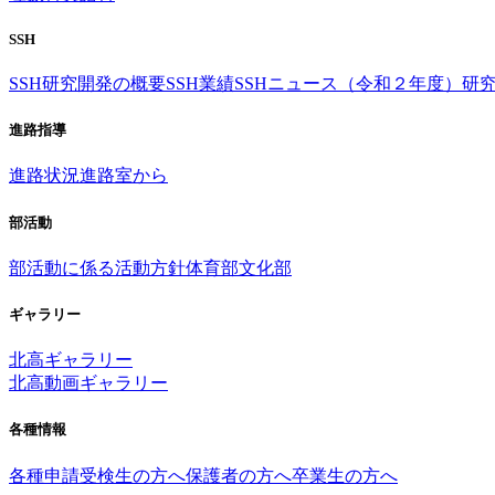
SSH
SSH研究開発の概要
SSH業績
SSHニュース（令和２年度）
研
進路指導
進路状況
進路室から
部活動
部活動に係る活動方針
体育部
文化部
ギャラリー
北高ギャラリー
北高動画ギャラリー
各種情報
各種申請
受検生の方へ
保護者の方へ
卒業生の方へ