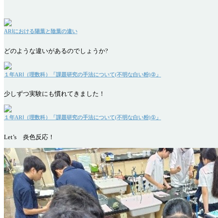
ARⅠにおける陽葉と陰葉の違い
どのような違いがあるのでしょうか?
１年ARⅠ（理数科）「課題研究の手法について(不明な白い粉)②」
少しずつ実験にも慣れてきました！
１年ARⅠ（理数科）「課題研究の手法について(不明な白い粉)①」
Let’s 炎色反応！