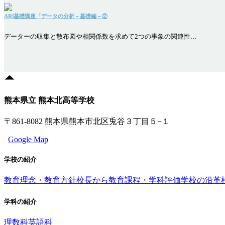
ARⅠ基礎講座「データの分析－基礎編－②
データーの収集と散布図や相関係数を求めて2つの事象の関連性…
熊本県立 熊本北高等学校
〒861-8082 熊本県熊本市北区兎谷３丁目５−１
Google Map
学校の紹介
教育理念・教育方針
校長から
教育課程・学科評価
学校の沿革
学科の紹介
理数科
英語科