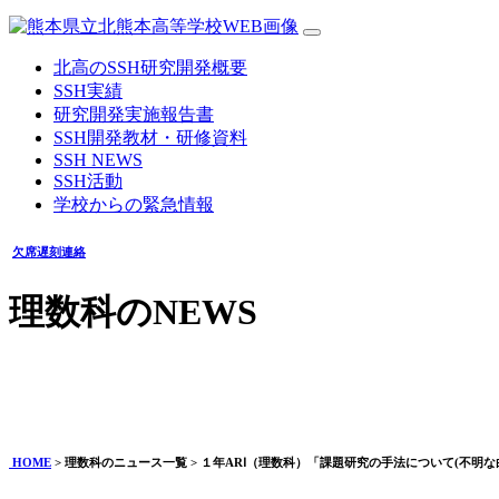
北高のSSH研究開発概要
SSH実績
研究開発実施報告書
SSH開発教材・研修資料
SSH NEWS
SSH活動
学校からの緊急情報
欠席遅刻連絡
理数科のNEWS
１年ARⅠ（理数科）「課題研究の手法について(不明な白い粉)
2026年06月12日
HOME
> 理数科のニュース一覧 > １年ARⅠ（理数科）「課題研究の手法について(不明な