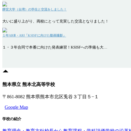
靜宜大学（台湾）の学生と交流をしました！
大いに盛り上がり、両校にとって充実した交流となりました！
１年ARⅢ・ARⅠ「KSISFに向けた動画撮影」
１・３年合同で本番に向けた発表練習！KSISFへの準備も大…
熊本県立 熊本北高等学校
〒861-8082 熊本県熊本市北区兎谷３丁目５−１
Google Map
学校の紹介
教育理念・教育方針
校長から
教育課程・学科評価
学校の沿革