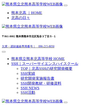
熊本北高 ｜HOME
北高の日々
〒861-8082 熊本県熊本市北区兎谷３丁目５−１
欠席・遅刻連絡専用番号｜ 096-215-8050
熊本県立熊本北高等学校 HOME
SSH｜スーパーサイエンスハイスクール
TOP｜北高SSHの研究開発概要
SSH実績
研究開発実施報告書
SSH開発教材・研修資料
SSH NEWS
SSH活動