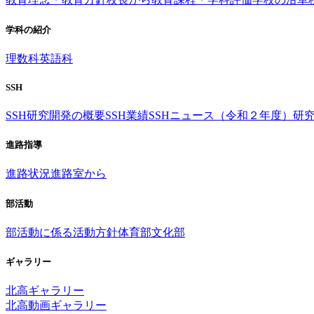
学科の紹介
理数科
英語科
SSH
SSH研究開発の概要
SSH業績
SSHニュース（令和２年度）
研
進路指導
進路状況
進路室から
部活動
部活動に係る活動方針
体育部
文化部
ギャラリー
北高ギャラリー
北高動画ギャラリー