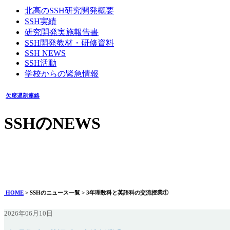
北高のSSH研究開発概要
SSH実績
研究開発実施報告書
SSH開発教材・研修資料
SSH NEWS
SSH活動
学校からの緊急情報
欠席遅刻連絡
SSHのNEWS
3年理数科と英語科の交流授業①
2026年06月10日
HOME
> SSHのニュース一覧 > 3年理数科と英語科の交流授業①
2026年06月10日