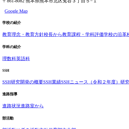
〒861-8082 熊本県熊本市北区兎谷３丁目５−１
Google Map
学校の紹介
教育理念・教育方針
校長から
教育課程・学科評価
学校の沿革
学科の紹介
理数科
英語科
SSH
SSH研究開発の概要
SSH業績
SSHニュース（令和２年度）
研
進路指導
進路状況
進路室から
部活動