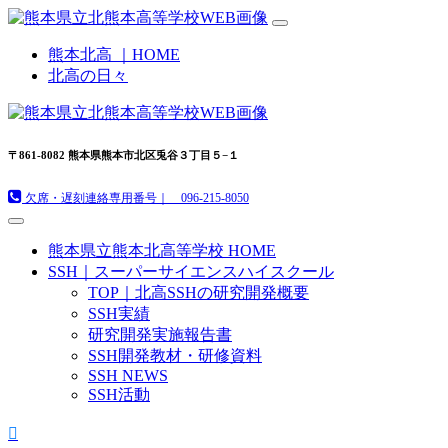
熊本北高 ｜HOME
北高の日々
〒861-8082 熊本県熊本市北区兎谷３丁目５−１
欠席・遅刻連絡専用番号｜ 096-215-8050
熊本県立熊本北高等学校 HOME
SSH｜スーパーサイエンスハイスクール
TOP｜北高SSHの研究開発概要
SSH実績
研究開発実施報告書
SSH開発教材・研修資料
SSH NEWS
SSH活動