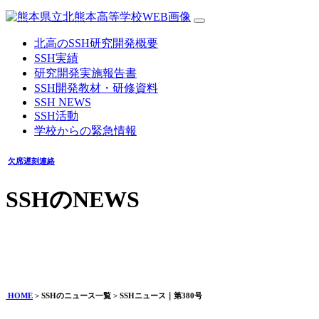
北高のSSH研究開発概要
SSH実績
研究開発実施報告書
SSH開発教材・研修資料
SSH NEWS
SSH活動
学校からの緊急情報
欠席遅刻連絡
SSHのNEWS
SSHニュース｜第380号
2026年05月27日
HOME
> SSHのニュース一覧 > SSHニュース｜第380号