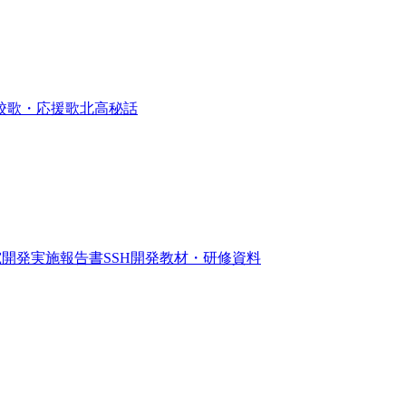
校歌・応援歌
北高秘話
究開発実施報告書
SSH開発教材・研修資料