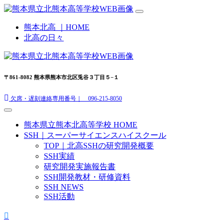
熊本北高 ｜HOME
北高の日々
〒861-8082 熊本県熊本市北区兎谷３丁目５−１
欠席・遅刻連絡専用番号｜ 096-215-8050
熊本県立熊本北高等学校 HOME
SSH｜スーパーサイエンスハイスクール
TOP｜北高SSHの研究開発概要
SSH実績
研究開発実施報告書
SSH開発教材・研修資料
SSH NEWS
SSH活動