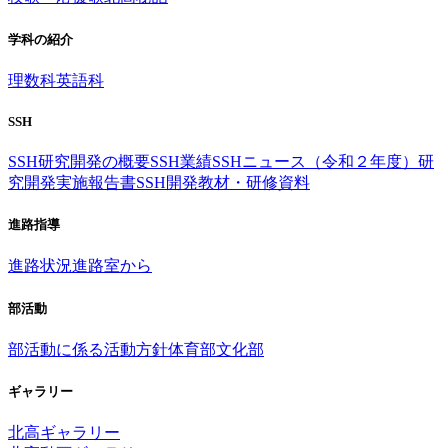
学科の紹介
理数科
英語科
SSH
SSH研究開発の概要
SSH業績
SSHニュース（令和２年度）
研
究開発実施報告書
SSH開発教材・研修資料
進路指導
進路状況
進路室から
部活動
部活動に係る活動方針
体育部
文化部
ギャラリー
北高ギャラリー