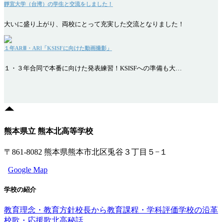
靜宜大学（台湾）の学生と交流をしました！
大いに盛り上がり、両校にとって充実した交流となりました！
１年ARⅢ・ARⅠ「KSISFに向けた動画撮影」
１・３年合同で本番に向けた発表練習！KSISFへの準備も大…
熊本県立 熊本北高等学校
〒861-8082 熊本県熊本市北区兎谷３丁目５−１
Google Map
学校の紹介
教育理念・教育方針
校長から
教育課程・学科評価
学校の沿革
校歌・応援歌
北高秘話