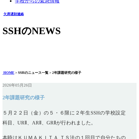
学校からの緊急情報
欠席遅刻連絡
SSHのNEWS
2年課題研究の様子
2026年05月26日
HOME
> SSHのニュース一覧 > 2年課題研究の様子
2026年05月26日
2年課題研究の様子
５月２２日（金）の５・６限に２年生SSHの学校設定
科目、URⅡ、ARⅡ、GRⅡが行われました。
本時はＫＵＭＡＫＩＴＡ ＴＳ法の１回目で自分たちの