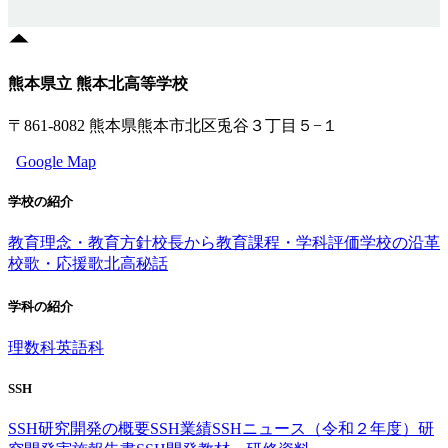
熊本県立 熊本北高等学校
〒861-8082 熊本県熊本市北区兎谷３丁目５−１
Google Map
学校の紹介
教育理念・教育方針
校長から
教育課程・学科評価
学校の沿革
校歌・応援歌
北高秘話
学科の紹介
理数科
英語科
SSH
SSH研究開発の概要
SSH業績
SSHニュース（令和２年度）
研