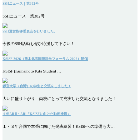
SSHニュース｜第382号
SSHニュース｜第382号
SSH運営指導委員会を行いました。
今後のSSH活動もぜひ応援して下さい！
KSISF 2026（熊本北高国際科学フォーラム 2026）開催
KSISF (Kumamoto Kita Student …
靜宜大学（台湾）の学生と交流をしました！
大いに盛り上がり、両校にとって充実した交流となりました！
１年ARⅢ・ARⅠ「KSISFに向けた動画撮影」
１・３年合同で本番に向けた発表練習！KSISFへの準備も大…