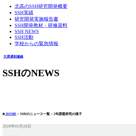
北高のSSH研究開発概要
SSH実績
研究開発実施報告書
SSH開発教材・研修資料
SSH NEWS
SSH活動
学校からの緊急情報
欠席遅刻連絡
SSHのNEWS
2年課題研究の様子
2026年05月26日
HOME
> SSHのニュース一覧 > 2年課題研究の様子
2026年05月26日