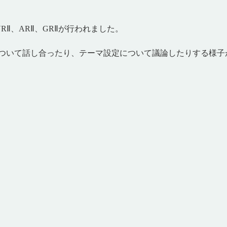
Ⅱ、ARⅡ、GRⅡが行われました。
について話し合ったり、テーマ設定について議論したりする様子