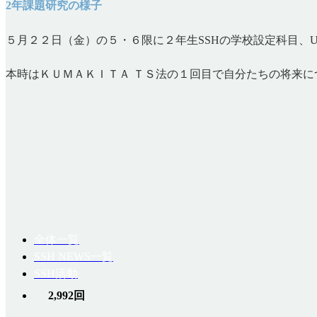
2年課題研究の様子
５月２２日（金）の５・６限に２年生SSHの学校設定科目、UR
本時はＫＵＭＡＫＩＴＡ ＴＳ法の１回目で自分たちの将来
全体一覧
SSH NEWS一覧
SSH活動
2,992回