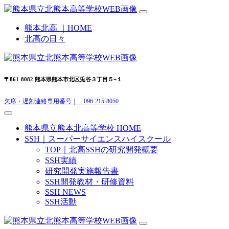
熊本北高 ｜HOME
北高の日々
〒861-8082 熊本県熊本市北区兎谷３丁目５−１
欠席・遅刻連絡専用番号｜ 096-215-8050
熊本県立熊本北高等学校 HOME
SSH｜スーパーサイエンスハイスクール
TOP｜北高SSHの研究開発概要
SSH実績
研究開発実施報告書
SSH開発教材・研修資料
SSH NEWS
SSH活動