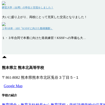
靜宜大学（台湾）の学生と交流をしました！
大いに盛り上がり、両校にとって充実した交流となりました！
１年ARⅢ・ARⅠ「KSISFに向けた動画撮影」
１・３年合同で本番に向けた発表練習！KSISFへの準備も大…
熊本県立 熊本北高等学校
〒861-8082 熊本県熊本市北区兎谷３丁目５−１
Google Map
学校の紹介
教育理念・教育方針
校長から
教育課程・学科評価
学校の沿革