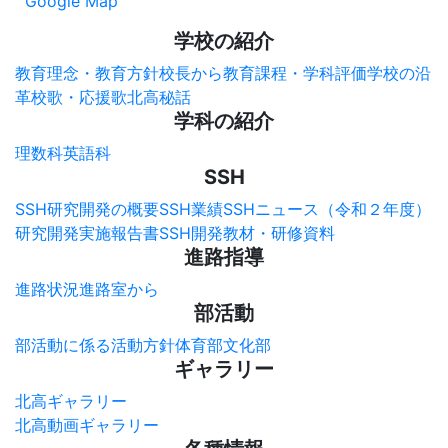
Google Map
学校の紹介
教育理念・教育方針
校長から
教育課程・学科評価
学校の沿
革
校歌・応援歌
北高秘話
学科の紹介
理数科
英語科
SSH
SSH研究開発の概要
SSH業績
SSHニュース（令和２年度）
研究開発実施報告書
SSH開発教材・研修資料
進路指導
進路状況
進路室から
部活動
部活動に係る活動方針
体育部
文化部
ギャラリー
北高ギャラリー
北高動画ギャラリー