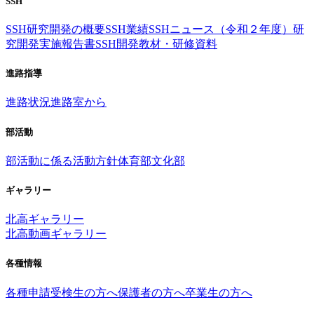
SSH
SSH研究開発の概要
SSH業績
SSHニュース（令和２年度）
研
究開発実施報告書
SSH開発教材・研修資料
進路指導
進路状況
進路室から
部活動
部活動に係る活動方針
体育部
文化部
ギャラリー
北高ギャラリー
北高動画ギャラリー
各種情報
各種申請
受検生の方へ
保護者の方へ
卒業生の方へ