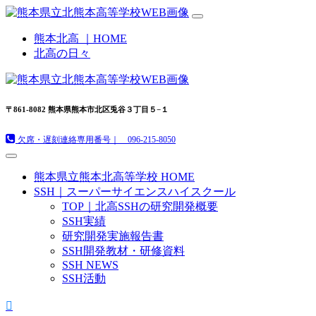
熊本北高 ｜HOME
北高の日々
〒861-8082 熊本県熊本市北区兎谷３丁目５−１
欠席・遅刻連絡専用番号｜ 096-215-8050
熊本県立熊本北高等学校 HOME
SSH｜スーパーサイエンスハイスクール
TOP｜北高SSHの研究開発概要
SSH実績
研究開発実施報告書
SSH開発教材・研修資料
SSH NEWS
SSH活動