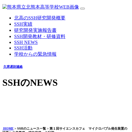
北高のSSH研究開発概要
SSH実績
研究開発実施報告書
SSH開発教材・研修資料
SSH NEWS
SSH活動
学校からの緊急情報
欠席遅刻連絡
SSHのNEWS
第１回サイエンスカフェ マイクロバブル発生装置の特徴と
水産養殖・植物栽培への利用
2026年05月18日
HOME
> SSHのニュース一覧 > 第１回サイエンスカフェ マイクロバブル発生装置の