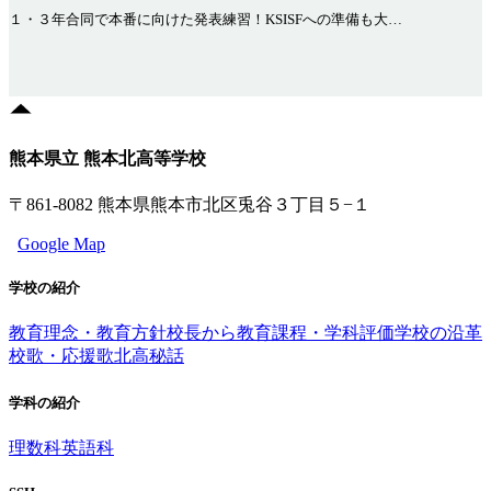
１・３年合同で本番に向けた発表練習！KSISFへの準備も大…
熊本県立 熊本北高等学校
〒861-8082 熊本県熊本市北区兎谷３丁目５−１
Google Map
学校の紹介
教育理念・教育方針
校長から
教育課程・学科評価
学校の沿革
校歌・応援歌
北高秘話
学科の紹介
理数科
英語科