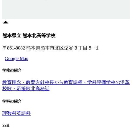
熊本県立 熊本北高等学校
〒861-8082 熊本県熊本市北区兎谷３丁目５−１
Google Map
学校の紹介
教育理念・教育方針
校長から
教育課程・学科評価
学校の沿革
校歌・応援歌
北高秘話
学科の紹介
理数科
英語科
SSH