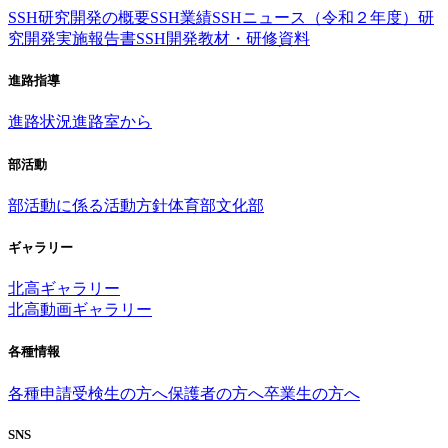
SSH研究開発の概要
SSH業績
SSHニュース（令和２年度）
研
究開発実施報告書
SSH開発教材・研修資料
進路指導
進路状況
進路室から
部活動
部活動に係る活動方針
体育部
文化部
ギャラリー
北高ギャラリー
北高動画ギャラリー
各種情報
各種申請
受検生の方へ
保護者の方へ
卒業生の方へ
SNS