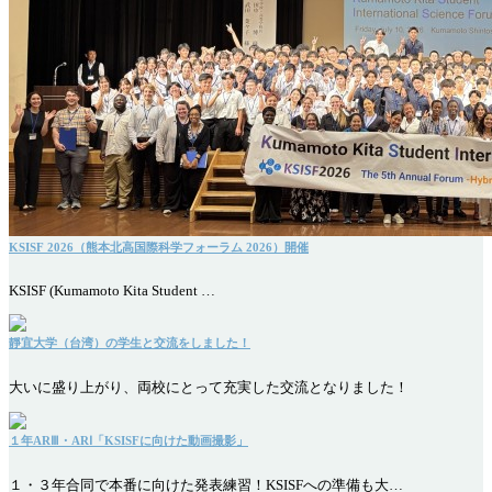
KSISF 2026（熊本北高国際科学フォーラム 2026）開催
KSISF (Kumamoto Kita Student …
靜宜大学（台湾）の学生と交流をしました！
大いに盛り上がり、両校にとって充実した交流となりました！
１年ARⅢ・ARⅠ「KSISFに向けた動画撮影」
１・３年合同で本番に向けた発表練習！KSISFへの準備も大…