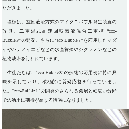
ただきました。
堤様は、旋回液流方式のマイクロバブル発生装置の
改良、二重渦式高速回転気液混合二重槽
“
eco-
Bubble®
”の開発、さらに“
eco-Bubble®
”を応用したマダ
イやバナメイエビなどの水産養殖やシクラメンなどの
植物栽培を行われています。
生徒たちは、“
eco-Bubble®
”の技術の応用例に特に興
味を示しており、積極的に質疑応答を行っていまし
た。“
eco-Bubble®
”の開発のさらなる発展と幅広い分野
での活用に期待が高まる講演になりました。