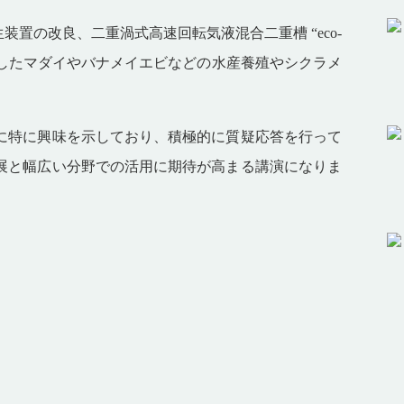
装置の改良、二重渦式高速回転気液混合二重槽
“
eco-
用したマダイやバナメイエビなどの水産養殖やシクラメ
に特に興味を示しており、積極的に質疑応答を行って
展と幅広い分野での活用に期待が高まる講演になりま