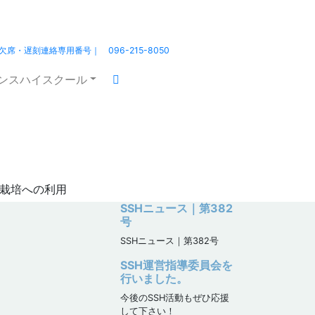
熊本北高 ｜HOME
北高の日々
欠席・遅刻連絡専用番号｜ 096-215-8050
エンスハイスクール
・植物栽培への利用
物栽培への利用
SSHニュース｜第382
号
SSHニュース｜第382号
SSH運営指導委員会を
行いました。
今後のSSH活動もぜひ応援
して下さい！