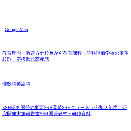
熊本県立 熊本北高等学校
〒861-8082 熊本県熊本市北区兎谷３丁目５−１
Google Map
学校の紹介
教育理念・教育方針
校長から
教育課程・学科評価
学校の沿革
校歌・応援歌
北高秘話
学科の紹介
理数科
英語科
SSH
SSH研究開発の概要
SSH業績
SSHニュース（令和２年度）
研
究開発実施報告書
SSH開発教材・研修資料
進路指導