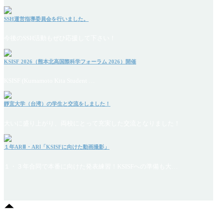
SSH運営指導委員会を行いました。
今後のSSH活動もぜひ応援して下さい！
KSISF 2026（熊本北高国際科学フォーラム 2026）開催
KSISF (Kumamoto Kita Student …
靜宜大学（台湾）の学生と交流をしました！
大いに盛り上がり、両校にとって充実した交流となりました！
１年ARⅢ・ARⅠ「KSISFに向けた動画撮影」
１・３年合同で本番に向けた発表練習！KSISFへの準備も大…