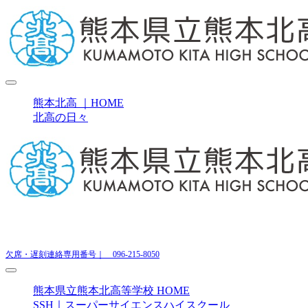
熊本北高 ｜HOME
北高の日々
〒861-8082 熊本県熊本市北区兎谷３丁目５−１
欠席・遅刻連絡専用番号｜ 096-215-8050
熊本県立熊本北高等学校 HOME
SSH｜スーパーサイエンスハイスクール