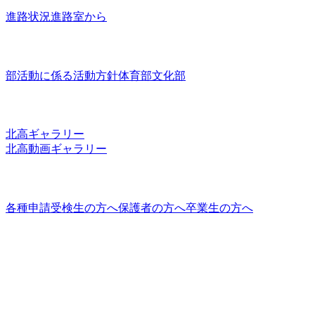
進路状況
進路室から
部活動
部活動に係る活動方針
体育部
文化部
ギャラリー
北高ギャラリー
北高動画ギャラリー
各種情報
各種申請
受検生の方へ
保護者の方へ
卒業生の方へ
SNS