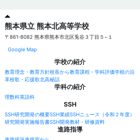
熊本県立 熊本北高等学校
〒861-8082 熊本県熊本市北区兎谷３丁目５−１
Google Map
学校の紹介
教育理念・教育方針
校長から
教育課程・学科評価
学校の沿
革
校歌・応援歌
北高秘話
学科の紹介
理数科
英語科
SSH
SSH研究開発の概要
SSH業績
SSHニュース（令和２年度）
研究開発実施報告書
SSH開発教材・研修資料
進路指導
進路状況
進路室から