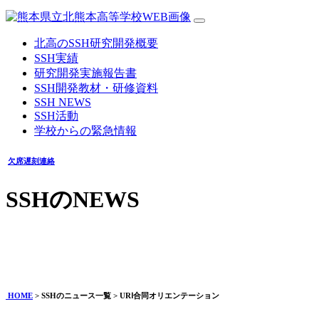
北高のSSH研究開発概要
SSH実績
研究開発実施報告書
SSH開発教材・研修資料
SSH NEWS
SSH活動
学校からの緊急情報
欠席遅刻連絡
SSHのNEWS
URⅠ合同オリエンテーション
2026年05月12日
HOME
> SSHのニュース一覧 > URⅠ合同オリエンテーション