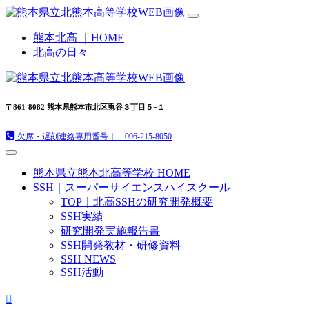
熊本北高 ｜HOME
北高の日々
〒861-8082 熊本県熊本市北区兎谷３丁目５−１
欠席・遅刻連絡専用番号｜ 096-215-8050
熊本県立熊本北高等学校 HOME
SSH｜スーパーサイエンスハイスクール
TOP｜北高SSHの研究開発概要
SSH実績
研究開発実施報告書
SSH開発教材・研修資料
SSH NEWS
SSH活動