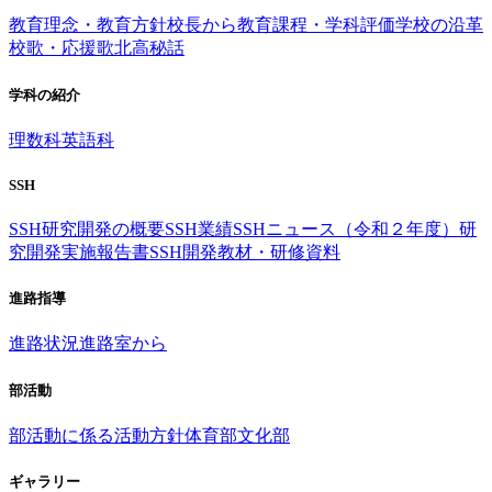
教育理念・教育方針
校長から
教育課程・学科評価
学校の沿革
校歌・応援歌
北高秘話
学科の紹介
理数科
英語科
SSH
SSH研究開発の概要
SSH業績
SSHニュース（令和２年度）
研
究開発実施報告書
SSH開発教材・研修資料
進路指導
進路状況
進路室から
部活動
部活動に係る活動方針
体育部
文化部
ギャラリー