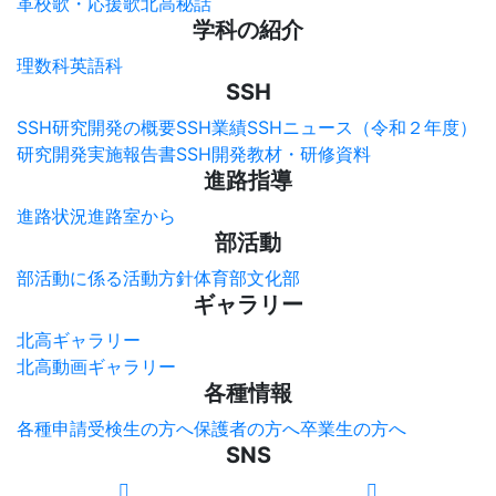
革
校歌・応援歌
北高秘話
学科の紹介
理数科
英語科
SSH
SSH研究開発の概要
SSH業績
SSHニュース（令和２年度）
研究開発実施報告書
SSH開発教材・研修資料
進路指導
進路状況
進路室から
部活動
部活動に係る活動方針
体育部
文化部
ギャラリー
北高ギャラリー
北高動画ギャラリー
各種情報
各種申請
受検生の方へ
保護者の方へ
卒業生の方へ
SNS