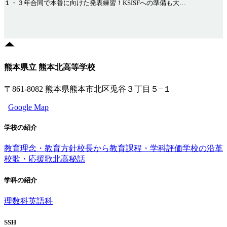
１・３年合同で本番に向けた発表練習！KSISFへの準備も大…
熊本県立 熊本北高等学校
〒861-8082 熊本県熊本市北区兎谷３丁目５−１
Google Map
学校の紹介
教育理念・教育方針
校長から
教育課程・学科評価
学校の沿革
校歌・応援歌
北高秘話
学科の紹介
理数科
英語科
SSH