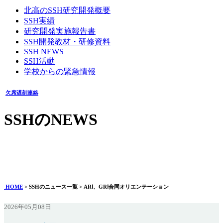
北高のSSH研究開発概要
SSH実績
研究開発実施報告書
SSH開発教材・研修資料
SSH NEWS
SSH活動
学校からの緊急情報
欠席遅刻連絡
SSHのNEWS
ARⅠ、GRⅠ合同オリエンテーション
2026年05月08日
HOME
> SSHのニュース一覧 > ARⅠ、GRⅠ合同オリエンテーション
2026年05月08日