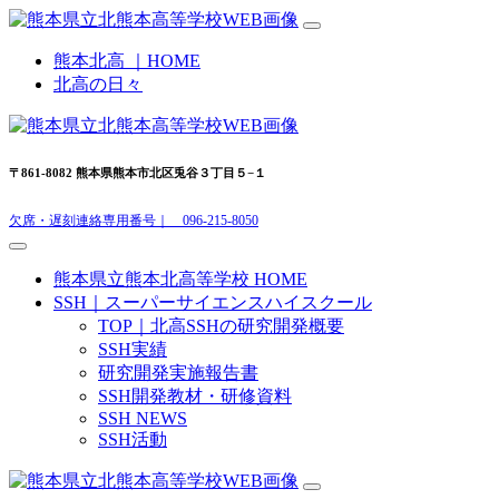
熊本北高 ｜HOME
北高の日々
〒861-8082 熊本県熊本市北区兎谷３丁目５−１
欠席・遅刻連絡専用番号｜ 096-215-8050
熊本県立熊本北高等学校 HOME
SSH｜スーパーサイエンスハイスクール
TOP｜北高SSHの研究開発概要
SSH実績
研究開発実施報告書
SSH開発教材・研修資料
SSH NEWS
SSH活動