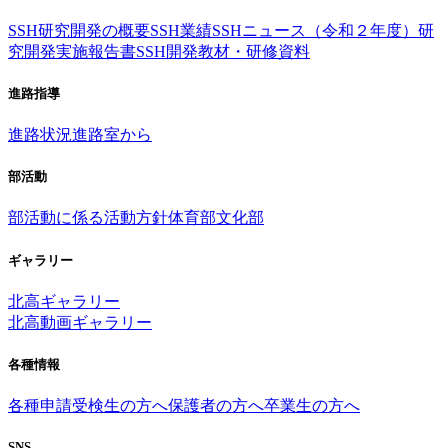
SSH研究開発の概要
SSH業績
SSHニュース（令和２年度）
研
究開発実施報告書
SSH開発教材・研修資料
進路指導
進路状況
進路室から
部活動
部活動に係る活動方針
体育部
文化部
ギャラリー
北高ギャラリー
北高動画ギャラリー
各種情報
各種申請
受検生の方へ
保護者の方へ
卒業生の方へ
SNS