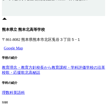
熊本県立 熊本北高等学校
〒861-8082 熊本県熊本市北区兎谷３丁目５−１
Google Map
学校の紹介
教育理念・教育方針
校長から
教育課程・学科評価
学校の沿革
校歌・応援歌
北高秘話
学科の紹介
理数科
英語科
SSH