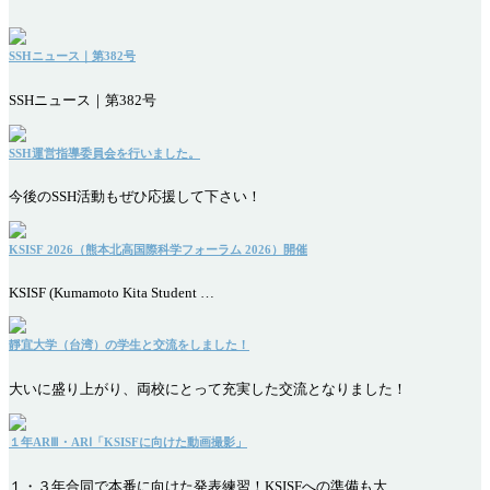
SSHニュース｜第382号
SSHニュース｜第382号
SSH運営指導委員会を行いました。
今後のSSH活動もぜひ応援して下さい！
KSISF 2026（熊本北高国際科学フォーラム 2026）開催
KSISF (Kumamoto Kita Student …
靜宜大学（台湾）の学生と交流をしました！
大いに盛り上がり、両校にとって充実した交流となりました！
１年ARⅢ・ARⅠ「KSISFに向けた動画撮影」
１・３年合同で本番に向けた発表練習！KSISFへの準備も大…