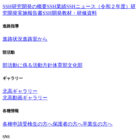
SSH研究開発の概要
SSH業績
SSHニュース（令和２年度）
研
究開発実施報告書
SSH開発教材・研修資料
進路指導
進路状況
進路室から
部活動
部活動に係る活動方針
体育部
文化部
ギャラリー
北高ギャラリー
北高動画ギャラリー
各種情報
各種申請
受検生の方へ
保護者の方へ
卒業生の方へ
SNS