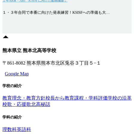
１年ARⅢ・ARⅠ「KSISFに向けた動画撮影」
１・３年合同で本番に向けた発表練習！KSISFへの準備も大…
熊本県立 熊本北高等学校
〒861-8082 熊本県熊本市北区兎谷３丁目５−１
Google Map
学校の紹介
教育理念・教育方針
校長から
教育課程・学科評価
学校の沿革
校歌・応援歌
北高秘話
学科の紹介
理数科
英語科