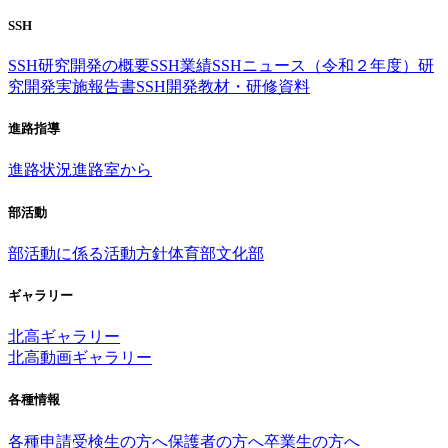
SSH
SSH研究開発の概要
SSH業績
SSHニュース（令和２年度）
研
究開発実施報告書
SSH開発教材・研修資料
進路指導
進路状況
進路室から
部活動
部活動に係る活動方針
体育部
文化部
ギャラリー
北高ギャラリー
北高動画ギャラリー
各種情報
各種申請
受検生の方へ
保護者の方へ
卒業生の方へ