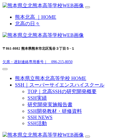
熊本北高 ｜HOME
北高の日々
〒861-8082 熊本県熊本市北区兎谷３丁目５−１
欠席・遅刻連絡専用番号｜ 096-215-8050
熊本県立熊本北高等学校 HOME
SSH｜スーパーサイエンスハイスクール
TOP｜北高SSHの研究開発概要
SSH実績
研究開発実施報告書
SSH開発教材・研修資料
SSH NEWS
SSH活動