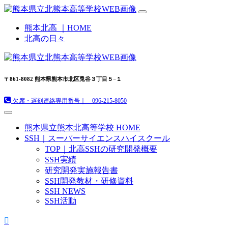
熊本北高 ｜HOME
北高の日々
〒861-8082 熊本県熊本市北区兎谷３丁目５−１
欠席・遅刻連絡専用番号｜ 096-215-8050
熊本県立熊本北高等学校 HOME
SSH｜スーパーサイエンスハイスクール
TOP｜北高SSHの研究開発概要
SSH実績
研究開発実施報告書
SSH開発教材・研修資料
SSH NEWS
SSH活動