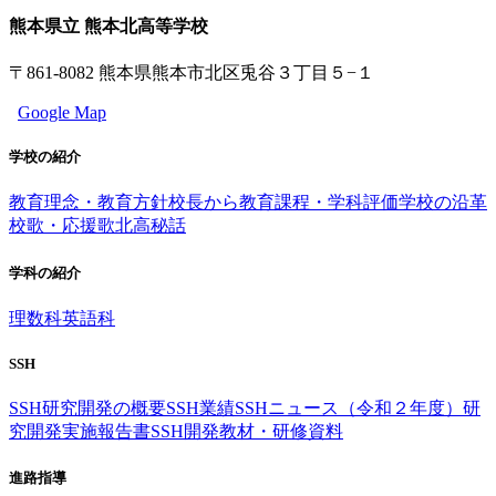
熊本県立 熊本北高等学校
〒861-8082 熊本県熊本市北区兎谷３丁目５−１
Google Map
学校の紹介
教育理念・教育方針
校長から
教育課程・学科評価
学校の沿革
校歌・応援歌
北高秘話
学科の紹介
理数科
英語科
SSH
SSH研究開発の概要
SSH業績
SSHニュース（令和２年度）
研
究開発実施報告書
SSH開発教材・研修資料
進路指導