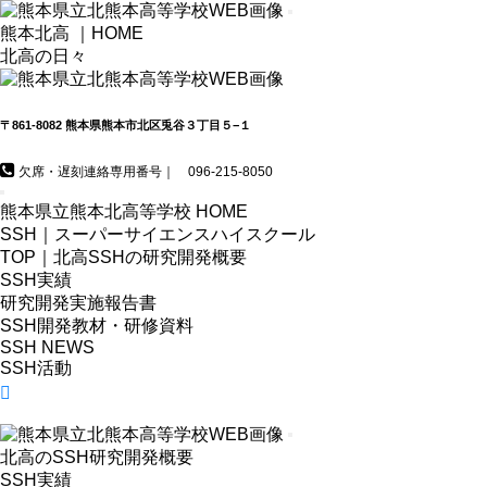
熊本北高 ｜HOME
北高の日々
〒861-8082 熊本県熊本市北区兎谷３丁目５−１
欠席・遅刻連絡専用番号｜ 096-215-8050
熊本県立熊本北高等学校 HOME
SSH｜スーパーサイエンスハイスクール
TOP｜北高SSHの研究開発概要
SSH実績
研究開発実施報告書
SSH開発教材・研修資料
SSH NEWS
SSH活動
北高のSSH研究開発概要
SSH実績