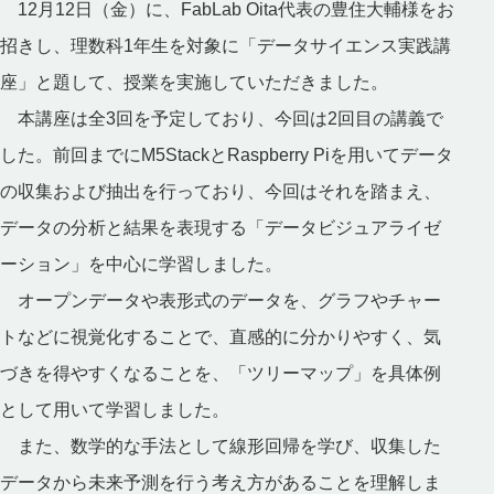
12
月
12
日（金）に、
FabLab Oita
代表の豊住大輔様をお
招きし、理数科
1
年生を対象に「データサイエンス実践講
座」と題して、授業を実施していただきました。
本講座は全
3
回を予定しており、今回は
2
回目の講義で
した。前回までに
M5Stack
と
Raspberry Pi
を用いてデータ
の収集および抽出を行っており、今回はそれを踏まえ、
データの分析と結果を表現する「データビジュアライゼ
ーション」を中心に学習しました。
オープンデータや表形式のデータを、グラフやチャー
トなどに視覚化することで、直感的に分かりやすく、気
づきを得やすくなることを、「ツリーマップ」を具体例
として用いて学習しました。
また、数学的な手法として線形回帰を学び、収集した
データから未来予測を行う考え方があることを理解しま