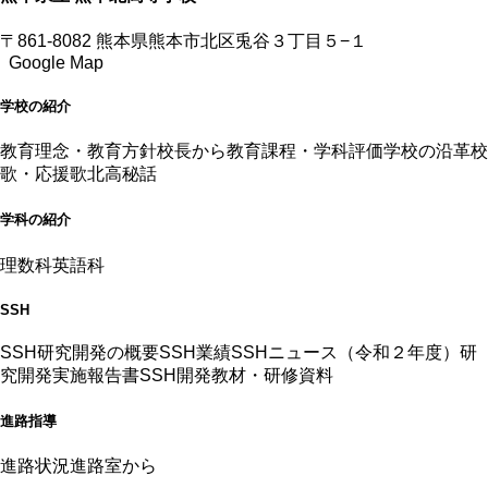
〒861-8082 熊本県熊本市北区兎谷３丁目５−１
Google Map
学校の紹介
教育理念・教育方針
校長から
教育課程・学科評価
学校の沿革
校
歌・応援歌
北高秘話
学科の紹介
理数科
英語科
SSH
SSH研究開発の概要
SSH業績
SSHニュース（令和２年度）
研
究開発実施報告書
SSH開発教材・研修資料
進路指導
進路状況
進路室から