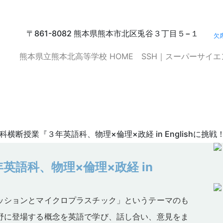
〒861-8082 熊本県熊本市北区兎谷３丁目５−１
欠
熊本県立熊本北高等学校 HOME
SSH｜スーパーサイ
語科、物理×倫理×政経 in Englishに
教科横断授業『３年英語科、物理×倫理×政経 in Englishに挑戦
英語科、物理×倫理×政経 in
ションとマイクロプラスチック」というテーマのも
野に登場する概念を英語で学び、話し合い、意見をま