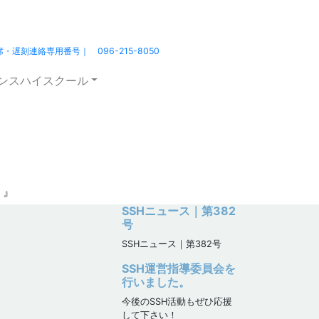
熊本北高 ｜HOME
北高の日々
席・遅刻連絡専用番号｜ 096-215-8050
エンスハイスクール
挑戦！』
！』
SSHニュース｜第382
号
SSHニュース｜第382号
SSH運営指導委員会を
行いました。
今後のSSH活動もぜひ応援
して下さい！