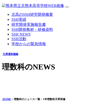
北高のSSH研究開発概要
SSH実績
研究開発実施報告書
SSH開発教材・研修資料
SSH NEWS
SSH活動
学校からの緊急情報
欠席遅刻連絡
理数科のNEWS
1年理数科天草研修
2025年11月12日
HOME
> 理数科のニュース一覧 > 1年理数科天草研修