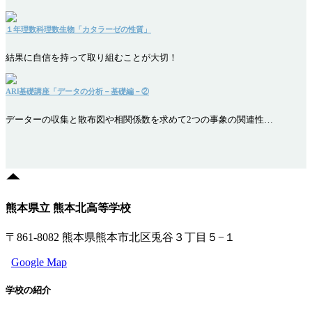
１年理数科理数生物「カタラーゼの性質」
結果に自信を持って取り組むことが大切！
ARⅠ基礎講座「データの分析－基礎編－②
データーの収集と散布図や相関係数を求めて2つの事象の関連性…
熊本県立 熊本北高等学校
〒861-8082 熊本県熊本市北区兎谷３丁目５−１
Google Map
学校の紹介