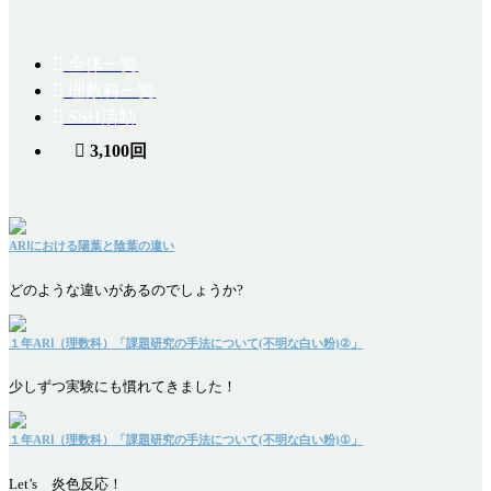
全体一覧
理数科一覧
SSH活動
3,100回
ARⅠにおける陽葉と陰葉の違い
どのような違いがあるのでしょうか?
１年ARⅠ（理数科）「課題研究の手法について(不明な白い粉)②」
少しずつ実験にも慣れてきました！
１年ARⅠ（理数科）「課題研究の手法について(不明な白い粉)①」
Let’s 炎色反応！