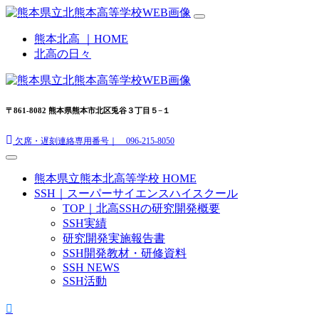
熊本北高 ｜HOME
北高の日々
〒861-8082 熊本県熊本市北区兎谷３丁目５−１
欠席・遅刻連絡専用番号｜ 096-215-8050
熊本県立熊本北高等学校 HOME
SSH｜スーパーサイエンスハイスクール
TOP｜北高SSHの研究開発概要
SSH実績
研究開発実施報告書
SSH開発教材・研修資料
SSH NEWS
SSH活動