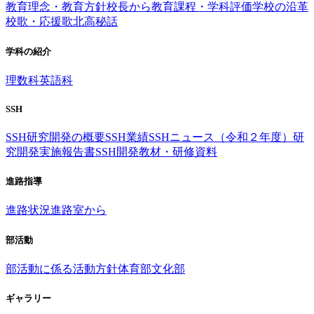
教育理念・教育方針
校長から
教育課程・学科評価
学校の沿革
校歌・応援歌
北高秘話
学科の紹介
理数科
英語科
SSH
SSH研究開発の概要
SSH業績
SSHニュース（令和２年度）
研
究開発実施報告書
SSH開発教材・研修資料
進路指導
進路状況
進路室から
部活動
部活動に係る活動方針
体育部
文化部
ギャラリー