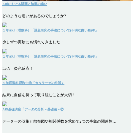
ARⅠにおける陽葉と陰葉の違い
どのような違いがあるのでしょうか?
１年ARⅠ（理数科）「課題研究の手法について(不明な白い粉)②」
少しずつ実験にも慣れてきました！
１年ARⅠ（理数科）「課題研究の手法について(不明な白い粉)①」
Let’s 炎色反応！
１年理数科理数生物「カタラーゼの性質」
結果に自信を持って取り組むことが大切！
ARⅠ基礎講座「データの分析－基礎編－②
データーの収集と散布図や相関係数を求めて2つの事象の関連性…