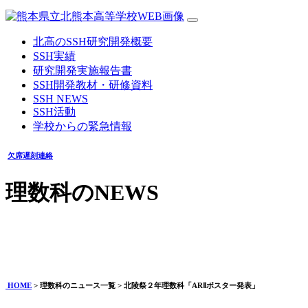
北高のSSH研究開発概要
SSH実績
研究開発実施報告書
SSH開発教材・研修資料
SSH NEWS
SSH活動
学校からの緊急情報
欠席遅刻連絡
理数科のNEWS
北陵祭２年理数科「ARⅡポスター発表」
2025年10月22日
HOME
> 理数科のニュース一覧 > 北陵祭２年理数科「ARⅡポスター発表」