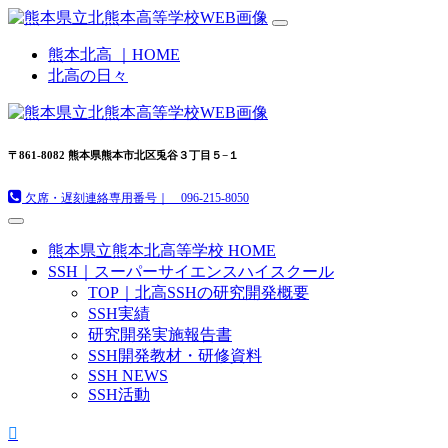
熊本北高 ｜HOME
北高の日々
〒861-8082 熊本県熊本市北区兎谷３丁目５−１
欠席・遅刻連絡専用番号｜ 096-215-8050
熊本県立熊本北高等学校 HOME
SSH｜スーパーサイエンスハイスクール
TOP｜北高SSHの研究開発概要
SSH実績
研究開発実施報告書
SSH開発教材・研修資料
SSH NEWS
SSH活動