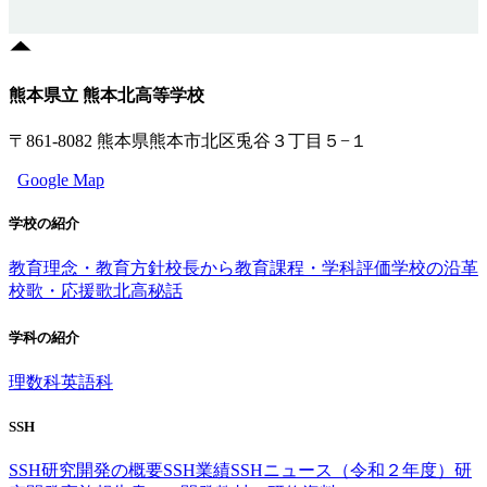
熊本県立 熊本北高等学校
〒861-8082 熊本県熊本市北区兎谷３丁目５−１
Google Map
学校の紹介
教育理念・教育方針
校長から
教育課程・学科評価
学校の沿革
校歌・応援歌
北高秘話
学科の紹介
理数科
英語科
SSH
SSH研究開発の概要
SSH業績
SSHニュース（令和２年度）
研