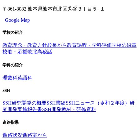
〒861-8082 熊本県熊本市北区兎谷３丁目５−１
Google Map
学校の紹介
教育理念・教育方針
校長から
教育課程・学科評価
学校の沿革
校歌・応援歌
北高秘話
学科の紹介
理数科
英語科
SSH
SSH研究開発の概要
SSH業績
SSHニュース（令和２年度）
研
究開発実施報告書
SSH開発教材・研修資料
進路指導
進路状況
進路室から