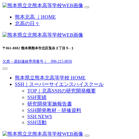
熊本北高 ｜HOME
北高の日々
〒861-8082 熊本県熊本市北区兎谷３丁目５−１
欠席・遅刻連絡専用番号｜ 096-215-8050
熊本県立熊本北高等学校 HOME
SSH｜スーパーサイエンスハイスクール
TOP｜北高SSHの研究開発概要
SSH実績
研究開発実施報告書
SSH開発教材・研修資料
SSH NEWS
SSH活動