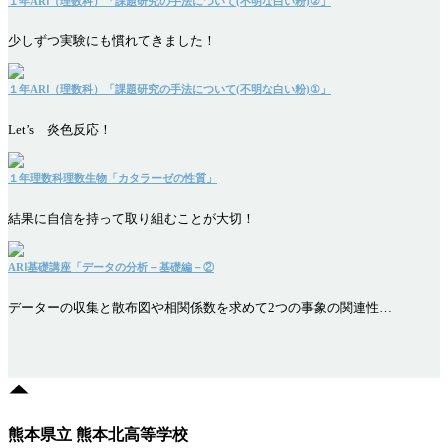
１年ARⅠ（理数科）「課題研究の手法について(不明な白い粉)②」
少しずつ実験にも慣れてきました！
１年ARⅠ（理数科）「課題研究の手法について(不明な白い粉)①」
Let’s 炎色反応！
１年理数科理数生物「カタラーゼの性質」
結果に自信を持って取り組むことが大切！
ARⅠ基礎講座「データの分析－基礎編－②
データーの収集と散布図や相関係数を求めて2つの事象の関連性…
熊本県立 熊本北高等学校