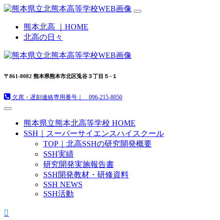
熊本北高 ｜HOME
北高の日々
〒861-8082 熊本県熊本市北区兎谷３丁目５−１
欠席・遅刻連絡専用番号｜ 096-215-8050
熊本県立熊本北高等学校 HOME
SSH｜スーパーサイエンスハイスクール
TOP｜北高SSHの研究開発概要
SSH実績
研究開発実施報告書
SSH開発教材・研修資料
SSH NEWS
SSH活動