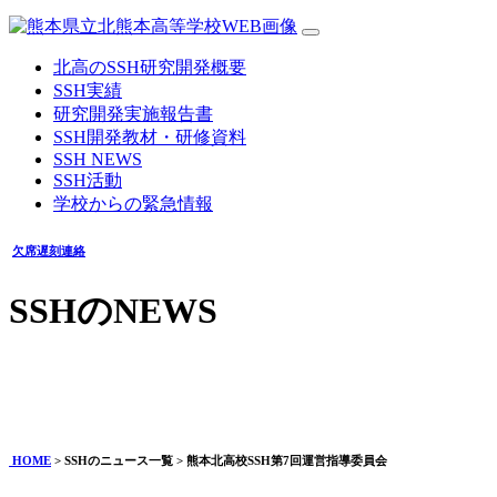
北高のSSH研究開発概要
SSH実績
研究開発実施報告書
SSH開発教材・研修資料
SSH NEWS
SSH活動
学校からの緊急情報
欠席遅刻連絡
SSHのNEWS
熊本北高校SSH第7回運営指導委員会
2025年08月04日
HOME
> SSHのニュース一覧 > 熊本北高校SSH第7回運営指導委員会