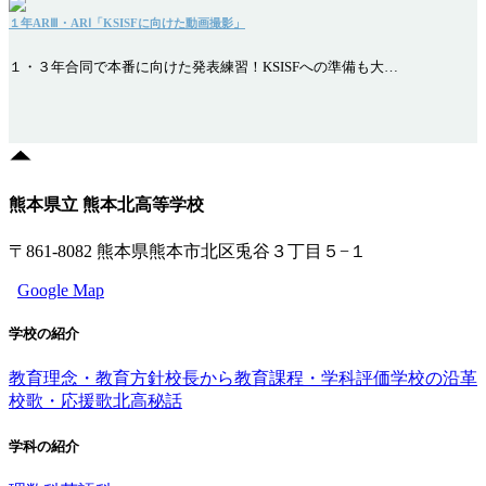
１年ARⅢ・ARⅠ「KSISFに向けた動画撮影」
１・３年合同で本番に向けた発表練習！KSISFへの準備も大…
熊本県立 熊本北高等学校
〒861-8082 熊本県熊本市北区兎谷３丁目５−１
Google Map
学校の紹介
教育理念・教育方針
校長から
教育課程・学科評価
学校の沿革
校歌・応援歌
北高秘話
学科の紹介