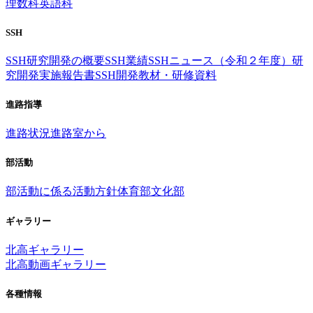
理数科
英語科
SSH
SSH研究開発の概要
SSH業績
SSHニュース（令和２年度）
研
究開発実施報告書
SSH開発教材・研修資料
進路指導
進路状況
進路室から
部活動
部活動に係る活動方針
体育部
文化部
ギャラリー
北高ギャラリー
北高動画ギャラリー
各種情報